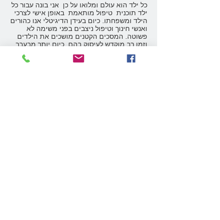
כל ילד הוא עולם ומלואו על כן אני בונה עבור כל
ילד תוכנית טיפול מותאמת באופן אישי לצרכי
הילד ומשפחתו. כיום בעידן הדיגיטלי אנו כהורים
ואנשי חינוך וטיפול ניצבים בפני משימה לא
פשוטה. המסכים הקטנים מושכים את הילדים
וזמן רב מוקדש לעיסוק בהם. כיום יותר מבעבר
קשה להניע את הילד לעזוב את המסך לטובת
עיפרון, צבע, מספריים, חוברת וכד' על כן אני
מרגיש שהמשימה שלי מאתגרת ומעניינת עוד
יותר. אני מוצא את יחד עם הילד ומשפחתו
עיסוק שיהיה גם מהנה, גם עכשווי, וגם ישפר את
התפקוד עבורו הגיע מלכתחילה לטיפול.
לכן אני מאמץ בחום טכנולוגיות עכשוויות הן
במחשב, טאבלט וטלפון ושוזר אותם יחד עם
העבודה השמרנית יותר ליד השולחן והתוצאות
מדברות בעד עצמן.
אני מזמין אתכם באופן אישי ליצור עימי קשר
לייעוץ, טיפול והדרכה ואשמח לתת לילד שלכם
את חווית ההצלחה האישית שלו.