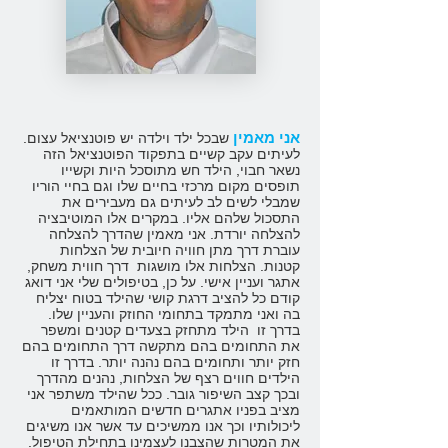
אני מאמין
שבכל ילד וילדה יש פוטנציאל עצום.
לעיתים עקב קשיים בתפקוד הפוטנציאל הזה
נשאר חבוי, הילד חש מתוסכל היות וקשייו
תופסים מקום מרכזי בחיים שלו וגם בחיי הוריו
שמבלי לשים לב לעיתים גם מעבירים את
התסכול שלהם אליו. במקרים אלו המוטיבציה
להצלחה יורדת. אני מאמין שהדרך להצלחה
עוברת דרך מתן חוויה חיובית של הצלחות
קטנות. הצלחות אלו מושגות דרך חווית משחק,
אתגר ועניין אישי. על כן, בטיפולים שלי אני דואג
קודם כל להציב דרגת קושי שהילד בטוח יצליח
בה ואני מתמקד בתחומי החוזק והעניין שלו.
בדרך זו הילד מתחזק בצעדים קטנים ומשפר
את התחומים בהם מתקשה דרך התחומים בהם
חזק יותר ותחומים בהם נהנה יותר. בדרך זו
הילדים חווים רצף של הצלחות, נהנים מהדרך
ובכך קצב השיפור גובר. ככל שהילד משתפר אני
מציב בפניו אתגרים חדשים המותאמים
ליכולותיו וכך אנו ממשיכים עד אשר אנו משיגים
את המטרות שהצבנו לעצמינו בתחילת הטיפול.